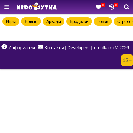
0
0
Игры
Новые
Аркады
Бродилки
Гонки
Стреля
Информация
Контакты
|
Developers
| igroutka.ru © 2026
12+