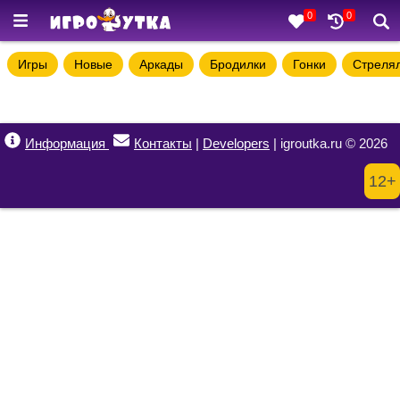
0
0
Игры
Новые
Аркады
Бродилки
Гонки
Стреля
Информация
Контакты
|
Developers
| igroutka.ru © 2026
12+