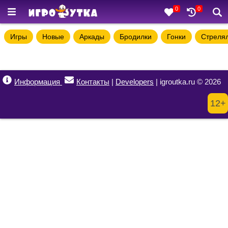
0
0
Игры
Новые
Аркады
Бродилки
Гонки
Стреля
Информация
Контакты
|
Developers
| igroutka.ru © 2026
12+