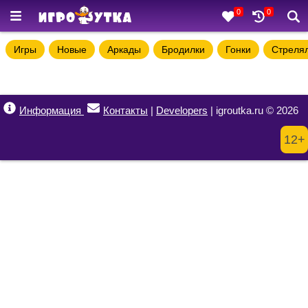
0
0
Игры
Новые
Аркады
Бродилки
Гонки
Стреля
Информация
Контакты
|
Developers
| igroutka.ru © 2026
12+