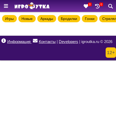
0
0
Игры
Новые
Аркады
Бродилки
Гонки
Стреля
Информация
Контакты
|
Developers
| igroutka.ru © 2026
12+