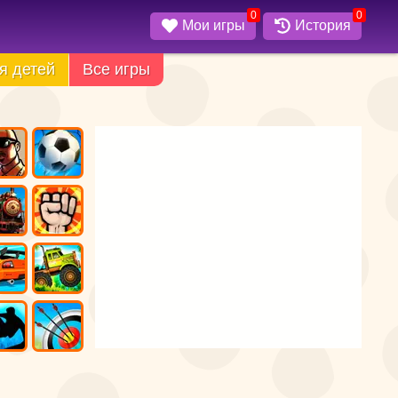
0
0
Мои игры
История
я детей
Все игры