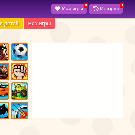
0
0
Мои игры
История
я детей
Все игры