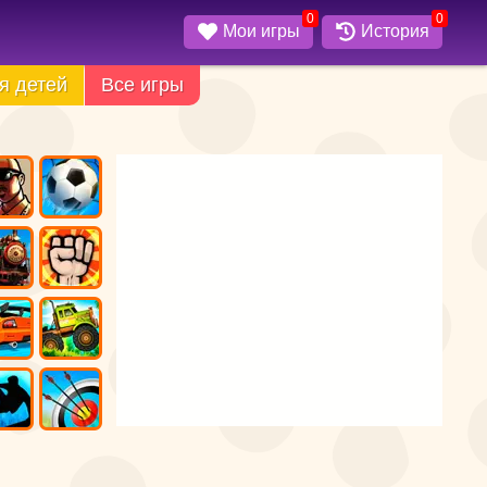
0
0
Мои игры
История
я детей
Все игры