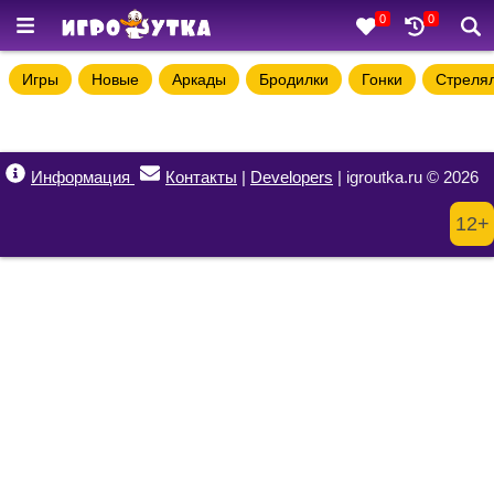
0
0
Игры
Новые
Аркады
Бродилки
Гонки
Стреля
Информация
Контакты
|
Developers
| igroutka.ru © 2026
12+