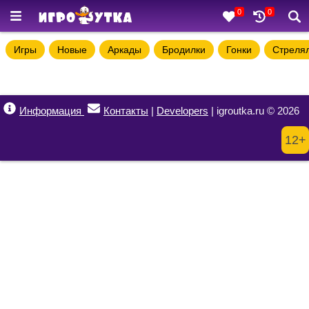
0
0
Игры
Новые
Аркады
Бродилки
Гонки
Стреля
Информация
Контакты
|
Developers
| igroutka.ru © 2026
12+