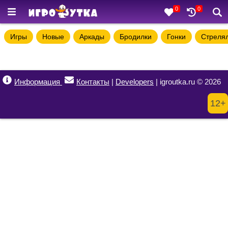
0
0
Игры
Новые
Аркады
Бродилки
Гонки
Стреля
Информация
Контакты
|
Developers
| igroutka.ru © 2026
12+