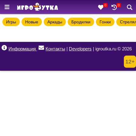
0
0
Игры
Новые
Аркады
Бродилки
Гонки
Стреля
Информация
Контакты
|
Developers
| igroutka.ru © 2026
12+