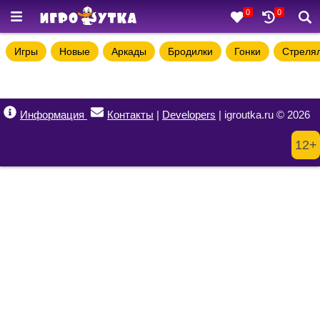
0
0
Игры
Новые
Аркады
Бродилки
Гонки
Стреля
Информация
Контакты
|
Developers
| igroutka.ru © 2026
12+