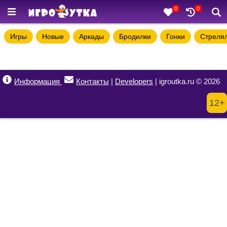
0
0
Игры
Новые
Аркады
Бродилки
Гонки
Стреля
Информация
Контакты
|
Developers
| igroutka.ru © 2026
12+