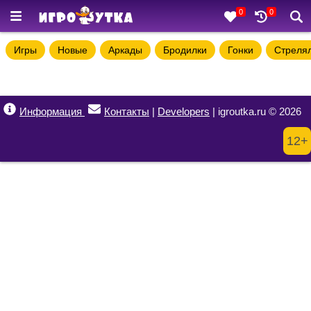
0
0
Игры
Новые
Аркады
Бродилки
Гонки
Стреля
Информация
Контакты
|
Developers
| igroutka.ru © 2026
12+