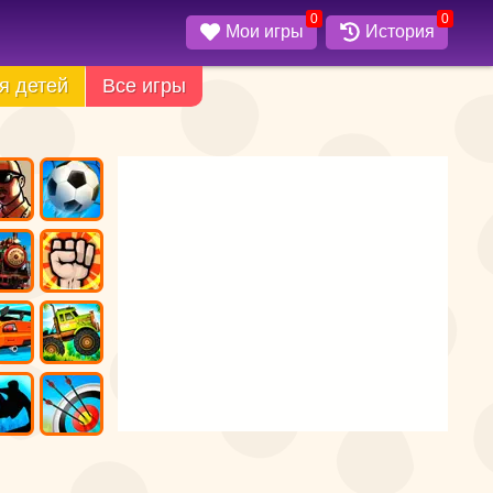
0
0
Мои игры
История
я детей
Все игры