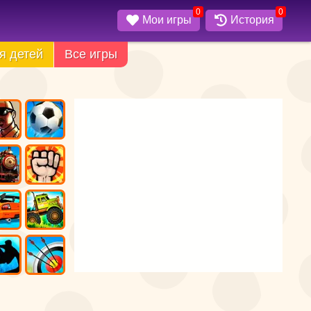
0
0
Мои игры
История
я детей
Все игры