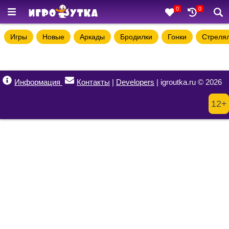
0
0
Игры
Новые
Аркады
Бродилки
Гонки
Стреля
Информация
Контакты
|
Developers
| igroutka.ru © 2026
12+