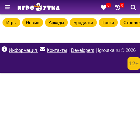
0
0
Игры
Новые
Аркады
Бродилки
Гонки
Стреля
Информация
Контакты
|
Developers
| igroutka.ru © 2026
12+