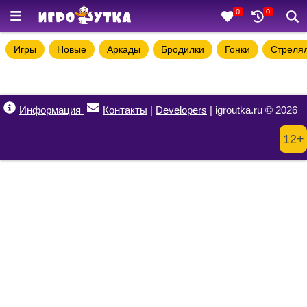
0
0
Игры
Новые
Аркады
Бродилки
Гонки
Стреля
Информация
Контакты
|
Developers
| igroutka.ru © 2026
12+