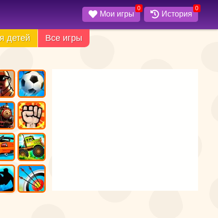
0
0
Мои игры
История
я детей
Все игры