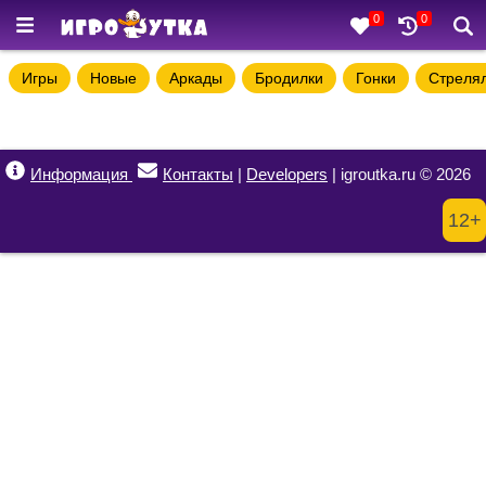
0
0
Игры
Новые
Аркады
Бродилки
Гонки
Стреля
Информация
Контакты
|
Developers
| igroutka.ru © 2026
12+