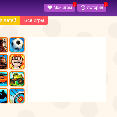
0
0
Мои игры
История
я детей
Все игры