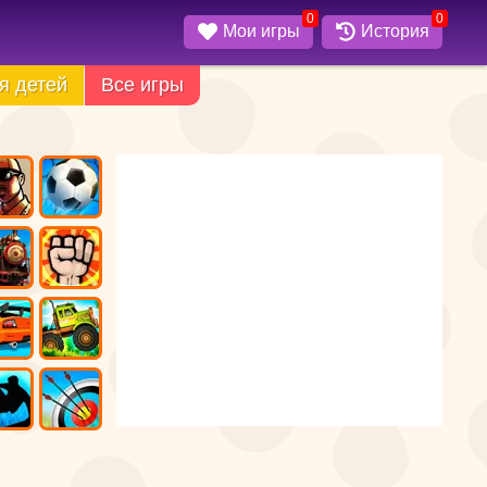
0
0
Мои игры
История
я детей
Все игры