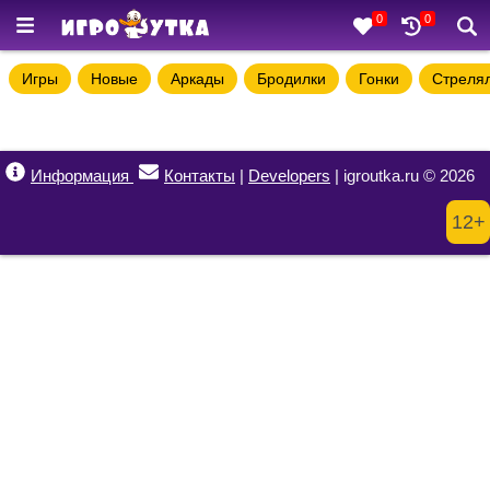
0
0
Игры
Новые
Аркады
Бродилки
Гонки
Стреля
Информация
Контакты
|
Developers
| igroutka.ru © 2026
12+