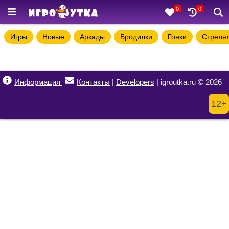
0
0
Игры
Новые
Аркады
Бродилки
Гонки
Стреля
Информация
Контакты
|
Developers
| igroutka.ru © 2026
12+