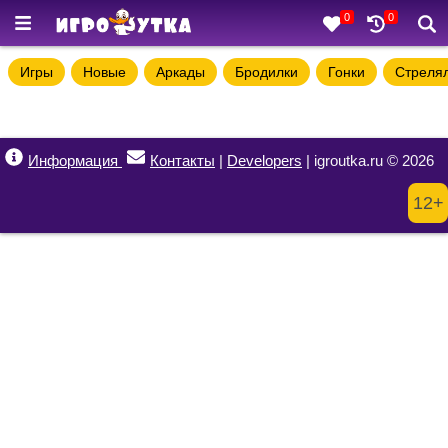
0
0
Игры
Новые
Аркады
Бродилки
Гонки
Стреля
Информация
Контакты
|
Developers
| igroutka.ru © 2026
12+