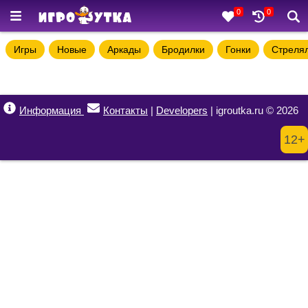
0
0
Игры
Новые
Аркады
Бродилки
Гонки
Стреля
Информация
Контакты
|
Developers
| igroutka.ru © 2026
12+