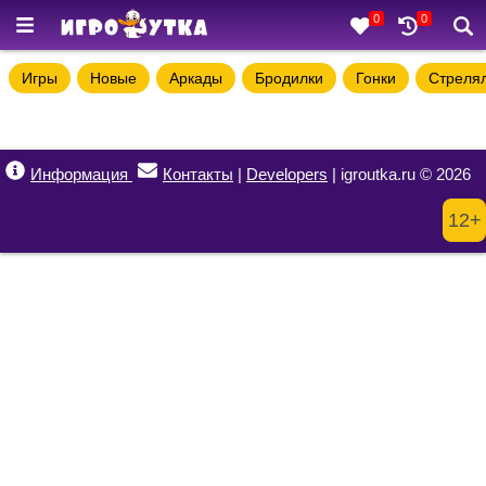
0
0
Игры
Новые
Аркады
Бродилки
Гонки
Стреля
Информация
Контакты
|
Developers
| igroutka.ru © 2026
12+