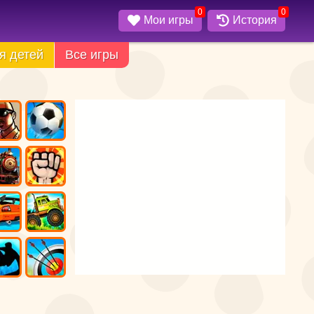
0
0
Мои игры
История
я детей
Все игры