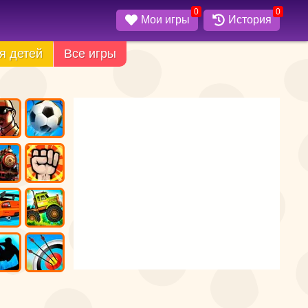
0
0
Мои игры
История
я детей
Все игры