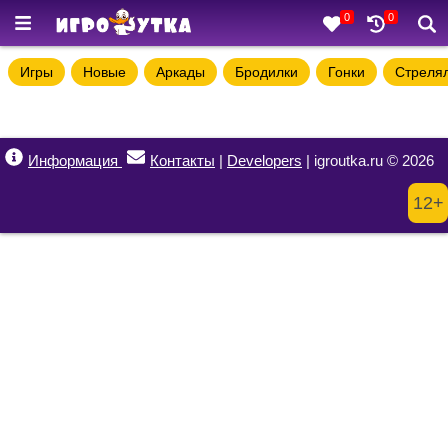
0
0
Игры
Новые
Аркады
Бродилки
Гонки
Стреля
Информация
Контакты
|
Developers
| igroutka.ru © 2026
12+