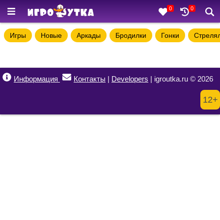
0
0
Игры
Новые
Аркады
Бродилки
Гонки
Стреля
Информация
Контакты
|
Developers
| igroutka.ru © 2026
12+