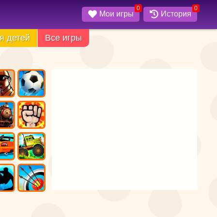
0
0
Мои игры
История
я детей
Все игры