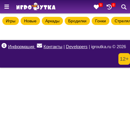
0
0
Игры
Новые
Аркады
Бродилки
Гонки
Стреля
Информация
Контакты
|
Developers
| igroutka.ru © 2026
12+