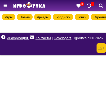
0
0
Игры
Новые
Аркады
Бродилки
Гонки
Стреля
Информация
Контакты
|
Developers
| igroutka.ru © 2026
12+