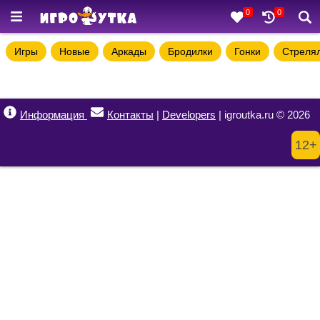
0
0
Игры
Новые
Аркады
Бродилки
Гонки
Стреля
Информация
Контакты
|
Developers
| igroutka.ru © 2026
12+