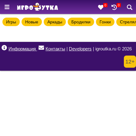
0
0
Игры
Новые
Аркады
Бродилки
Гонки
Стреля
Информация
Контакты
|
Developers
| igroutka.ru © 2026
12+