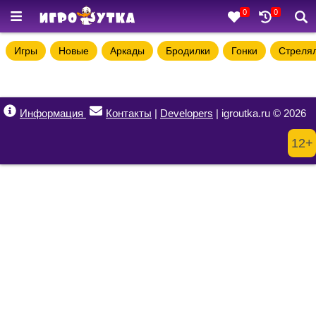
0
0
Игры
Новые
Аркады
Бродилки
Гонки
Стреля
Информация
Контакты
|
Developers
| igroutka.ru © 2026
12+