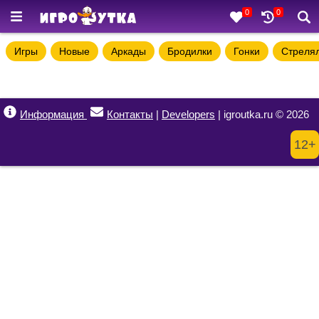
0
0
Игры
Новые
Аркады
Бродилки
Гонки
Стреля
Информация
Контакты
|
Developers
| igroutka.ru © 2026
12+