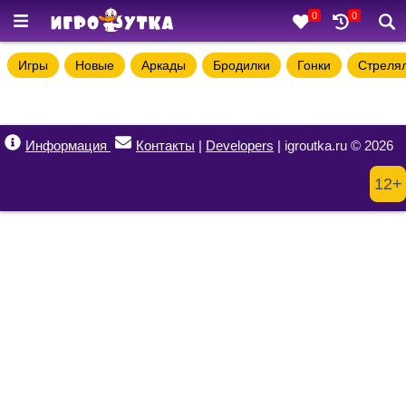
0
0
Игры
Новые
Аркады
Бродилки
Гонки
Стреля
Информация
Контакты
|
Developers
| igroutka.ru © 2026
12+