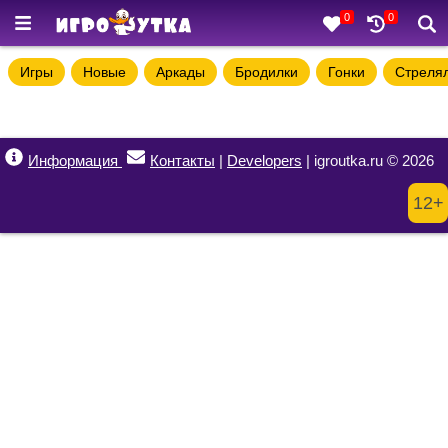
0
0
Игры
Новые
Аркады
Бродилки
Гонки
Стреля
Информация
Контакты
|
Developers
| igroutka.ru © 2026
12+