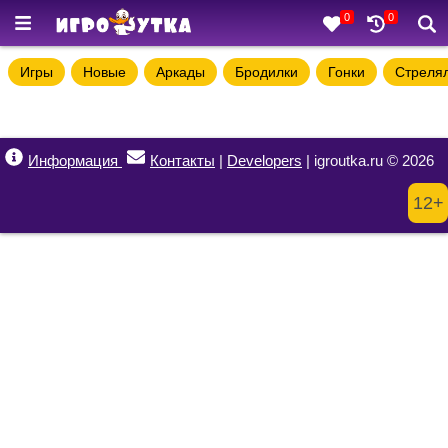
0
0
Игры
Новые
Аркады
Бродилки
Гонки
Стреля
Информация
Контакты
|
Developers
| igroutka.ru © 2026
12+