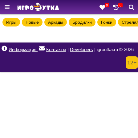
0
0
Игры
Новые
Аркады
Бродилки
Гонки
Стреля
Информация
Контакты
|
Developers
| igroutka.ru © 2026
12+