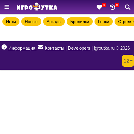
0
0
Игры
Новые
Аркады
Бродилки
Гонки
Стреля
Информация
Контакты
|
Developers
| igroutka.ru © 2026
12+