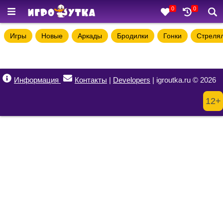
0
0
Игры
Новые
Аркады
Бродилки
Гонки
Стреля
Информация
Контакты
|
Developers
| igroutka.ru © 2026
12+