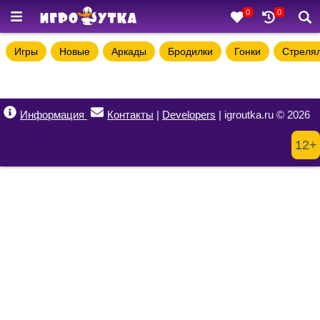
0
0
Игры
Новые
Аркады
Бродилки
Гонки
Стреля
Информация
Контакты
|
Developers
| igroutka.ru © 2026
12+