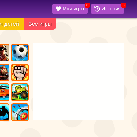
0
0
Мои игры
История
я детей
Все игры