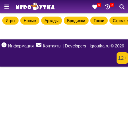
0
0
Игры
Новые
Аркады
Бродилки
Гонки
Стреля
Информация
Контакты
|
Developers
| igroutka.ru © 2026
12+