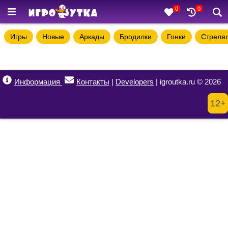
0
0
Игры
Новые
Аркады
Бродилки
Гонки
Стреля
Информация
Контакты
|
Developers
| igroutka.ru © 2026
12+